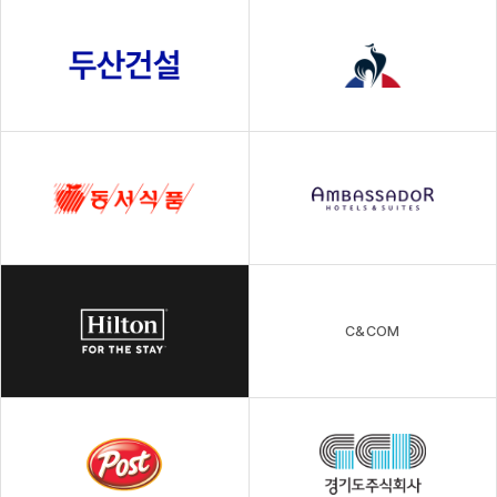
C&COM