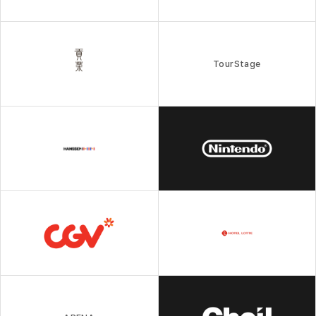
TourStage